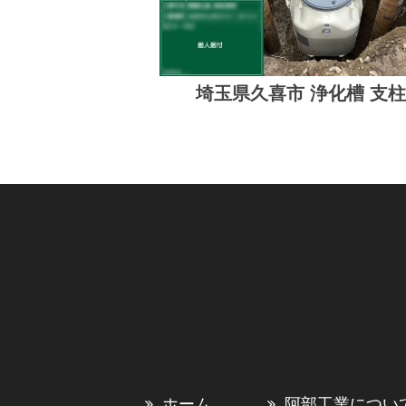
埼玉県久喜市 浄化槽 支
ホーム
阿部工業につい